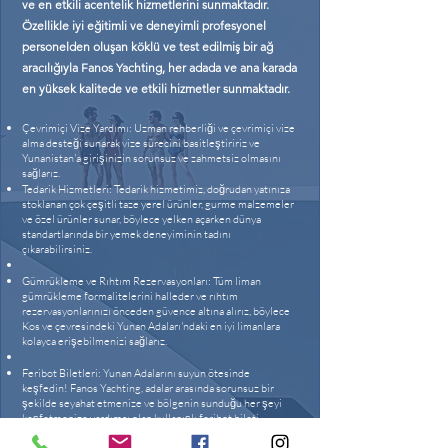
ve en etkili acentelik hizmetlerini sunmaktadır.
Özellikle iyi eğitimli ve deneyimli profesyonel
personelden oluşan köklü ve test edilmiş bir ağ
aracılığıyla Fanos Yachting, her adada ve ana karada
en yüksek kalitede ve etkili hizmetler sunmaktadır.
Çevrimiçi Vize Yardımı: Uzman rehberliği ve çevrimiçi vize
alma desteği sunarak vize sürecini basitleştiririz ve
Yunanistan'a girişinizin sorunsuz ve zahmetsiz olmasını
sağlarız.​
Tedarik Hizmetleri: Tedarik hizmetimiz, doğrudan yatınıza
stoklanan çok çeşitli taze yerel ürünler, gurme malzemeler
ve özel ürünler sunar, böylece yelken açarken dünya
standartlarında bir yemek deneyiminin tadını
çıkarabilirsiniz.
Gümrükleme ve Rıhtım Rezervasyonları: Tüm liman
gümrükleme formalitelerini halleder ve rıhtım
rezervasyonlarınızı önceden güvence altına alırız, böylece
Kos ve çevresindeki Yunan Adaları'ndaki en iyi limanlara
kolayca erişebilmenizi sağlarız.
Feribot Biletleri: Yunan Adalarını suyun ötesinde
keşfedin! Fanos Yachting, adalar arasında sorunsuz bir
şekilde seyahat etmenize ve bölgenin sunduğu her şeyi
keşfetmenize yardımcı olan kullanışlı feribot bileti
hizmetleri sunar.