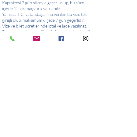
Kapı vizesi 7 gün süreyle geçerli olup, bu süre
içinde 12 kez başvuru yapılabilir.
Yalnızca T.C. vatandaşlarına verilen bu vize tek
girişli olup, maksimum 6 gece 7 gün geçerlidir.
Vize ve bilet ücretlerinde iptal ve iade yapılmaz.
Başvurunun kabul edilmesi vizenin kesin çıkacağı
anlamına gelmez; vize kararı tamamen Yunan
makamlarına aittir. Reddedilme durumunda
firmamız sorumluluk üstlenmemektedir.
Yunanistan kapı vizesiyle Bodrum’dan Kos
Adası’na seyahat eden misafirler yalnızca sabah
feribotları ile adalara ulaşım sağlayabilmektedir.
Önemli Not:
Basvuru formunda kullanilacak Kişisel Biometrik
Fotograf (3,5 cm x 4,5 cm) JPEG veya PNG
formatinta en az 250 Kb büyüklüğünde olacaktir.
Pasaportun ön yüzü kopyasi da 250 Kb
büyüklüğünde olacaktir.
Sadece davetiyle başvuruda bulunan misafirler
doldurur,
Sadece çocuklar için ebeveynleri tarafından
imzalanır. Çocuklar imza atmaz. Yetişkin
başvurularında ise formun sonundaki son sayfa