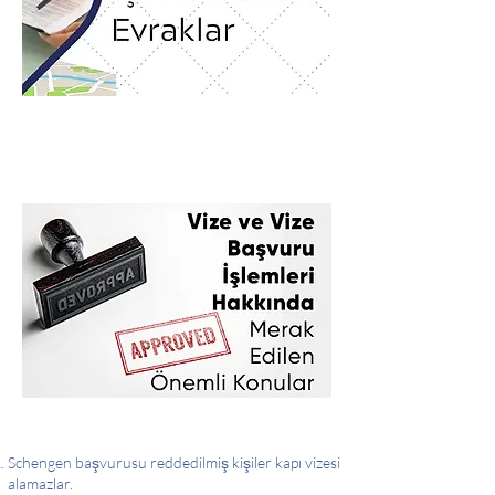
Schengen başvurusu reddedilmiş kişiler kapı vizesi
alamazlar.