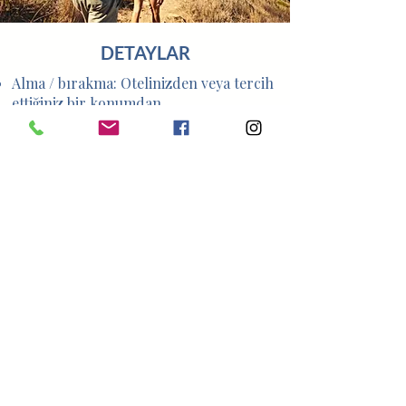
DETAYLAR
Alma / bırakma: Otelinizden veya tercih
ettiğiniz bir konumdan.
Süre ve başlangıç: Sabah 08:00’de
otelinizden hareket, toplam süre 6,5
saat.
Fiyat: En fazla 4 misafir için 400 Euro.
Her ilave misafir için 75 Euro ek ücret
alınır.
4 kişiden az veya 8 kişiden fazla gruplar
için lütfen fiyat sorunuz.
Programa dahil olanlar: Ulaşım,
rehberlik hizmetleri, öğle yemeği
(şarap/bira veya bir adet alkolsüz içecek
dahil), su, sigorta ve tüm yerel vergiler.
Not: Tur orta–zor seviyededir. Lütfen
yanınıza şapka, güneş gözlüğü, güneş
kremi, yedek tişört, hafif bir ceket ve