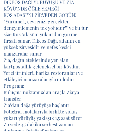
DİKEOS DAĞI YÜRÜYÜŞÜ VE ZIA
KÖYÜ’NDE ÖĞLE YEMEĞİ
KOS ADASI’NI ZİRVEDEN GÖRÜN!
“Yürümek, çevrenizi gerçekten
deneyimlemenin tek yoludur” ve bu tur
size Kos Adası’nı yukarıdan görme
fırsatı sunar. Dikeos Dağı, adanın en
yüksek zirvesidir ve nefes kesici
manzaralar sunar.
Zia, dağın eteklerinde yer alan
kartpostallık geleneksel bir köydür.
Yerel ürünleri, harika restoranları ve
etkileyici manzaralarıyla ünlüdür.
Program:
Buluşma noktamızdan araçla Zia’ya
transfer
Zia’dan dağa yürüyüşe başlanır
Fotoğraf molalarıyla birlikte yokuş
yukarı yürüyüş yaklaşık 1,5 saat sürer
Zirvede 45 dakika serbest zaman:
dinlenme, fotoğraf çekme ve